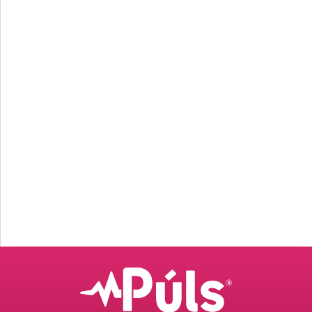
Fyrri
Næsta
Umsjón með 
Hafðu samband
auglýsendum