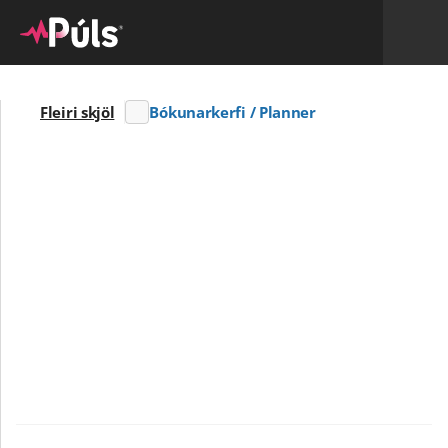
Fleiri skjöl
Bókunarkerfi / Planner
Skrifað af
Andra Má