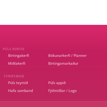
PÚLS KERFIN
Birtingakerfi
Bókunarkerfi / Planner
Miðlakerfi
Birtingamarkaður
FYRIRTÆKIÐ
Púls teymið
Púls appið
Hafa samband
Fjölmiðlar / Logo