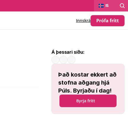
Select Language
IS
Prófa frítt
Innskrá
Á þessari síðu:
Það kostar ekkert að 
stofna aðgang hjá 
Púls. Byrjaðu í dag!
Byrja frítt
uleika á: