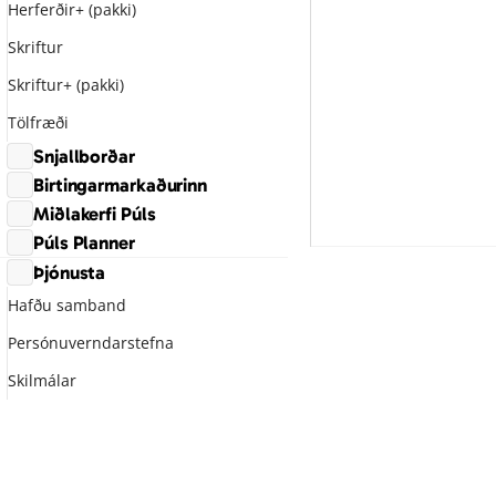
Herferðir+ (pakki)
Yfirtöku í skrif
birtingar í skrif
Skriftur
Að stjórna birti
Skriftur+ (pakki)
með sem birtist
Tölfræði
Snjallborðar
Birtingarmarkaðurinn
Skrunborðar
Miðlakerfi Púls
Hvað er í boði?
Stakborðar
Púls Planner
Lifandi lagerkerfi
Gagnatengingar
Tímalína & tölfræði
Þjónusta
Pantanakerfi
Teljaraborðar
Hafðu samband
Umsjón með auglýsendum
Sniðmát
Persónuverndarstefna
Skilmálar