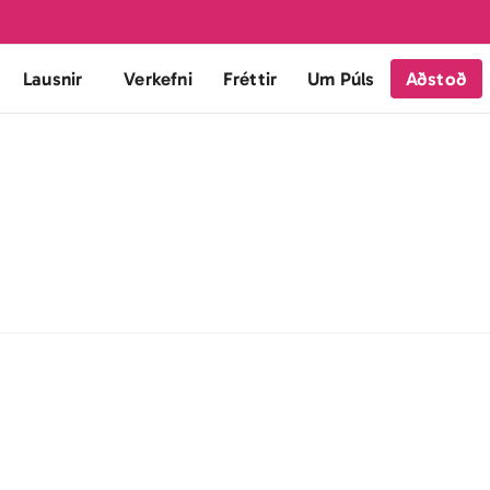
Lausnir
Verkefni
Fréttir
Um Púls
Aðstoð
dóru
+
inn gefur notendum aukna virkni fyrir skriftur og gefur mög
 sem herferð eða auglýsing er gild inn í skriftu. 