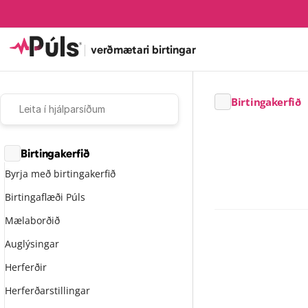
|
verðmætari birtingar
Birtingakerfið
Leita í hjálparsíðum
Birtingakerfið
Byrja með birtingakerfið
Birtingaflæði Púls
Skrifað af
Hall
Mælaborðið
6/26/24
Skriftur
Auglýsingar
Herferðir
Skriftur+ aukapakk
Herferðarstillingar
Að velja tímabil