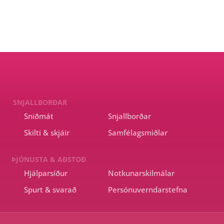
SNJALLBORÐAR
Sniðmát
Snjallborðar
Skilti & skjáir
Samfélagsmiðlar
ÞJÓNUSTA & AÐSTOÐ
Hjálparsíður
Notkunarskilmálar
Spurt & svarað
Persónuverndarstefna