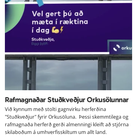
Rafmagnaðar Stuðkveðjur Orkusölunnar
Við kynnum með stolti gagnvirku herferðina 
"Stuðkveðjur" fyrir Orkusöluna.  Þessi skemmtilega og 
rafmagnaða herferð gerði almenningi kleift að stjórna 
skilaboðum á umhverfisskiltum um allt land. 