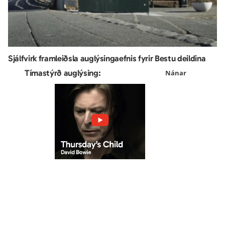
Sjálfvirk framleiðsla auglýsingaefnis fyrir Bestu deildina
Tímastýrð auglýsing:
Nánar