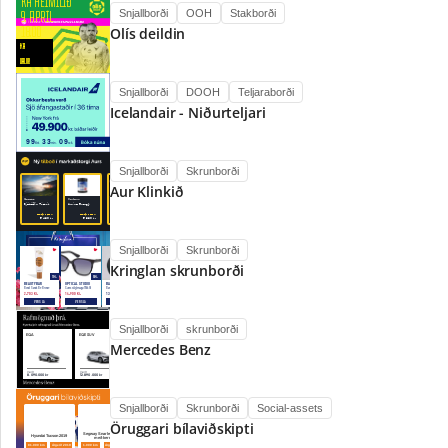
Snjallborði
OOH
Stakborði
Olís deildin
Snjallborði
DOOH
Teljaraborði
Icelandair - Niðurteljari
Snjallborði
Skrunborði
Aur Klinkið
Snjallborði
Skrunborði
Kringlan skrunborði
Snjallborði
skrunborði
Mercedes Benz
Snjallborði
Skrunborði
Social-assets
Öruggari bílaviðskipti