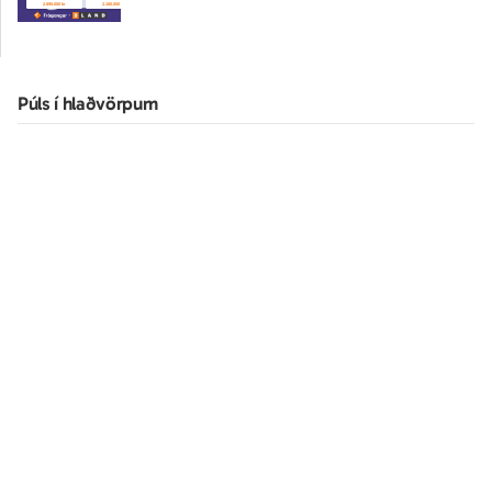
Púls í hlaðvörpum