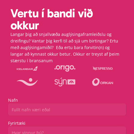
Vertu í bandi við 
okkur
Langar þig að snjallvæða auglýsingaframleiðslu og 
dreifingu? Vantar þig kerfi til að sjá um birtingar? Ertu 
með auglýsingamiðil?  Eða ertu bara forvitin(n) og 
langar að kynnast okkur betur. Okkur er treyst af þeim 
stærstu í bransanum
Nafn
Fyrirtæki