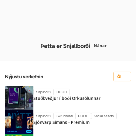
Þetta er Snjallborði
Nánar
Nýjustu verkefnin
Öll
Snjallborði
DOOH
Stuðkveðjur í boði Orkusölunnar
Snjallborði
Skrunborði
DOOH
Social-assets
Sjónvarp Símans - Premium