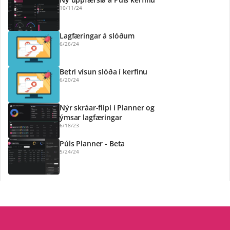
10/11/24
Lagfæringar á slóðum
6/26/24
Betri vísun slóða í kerfinu
6/20/24
Nýr skráar-flipi í Planner og 
ýmsar lagfæringar
6/18/23
Púls Planner - Beta
5/24/24