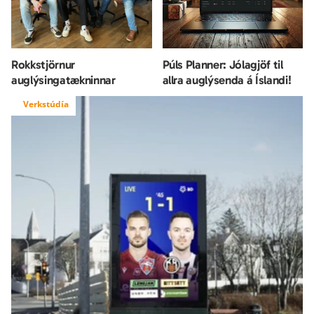
Rokkstjörnur 
Púls Planner: Jólagjöf til 
auglýsingatækninnar
allra auglýsenda á Íslandi!
Verkstúdía