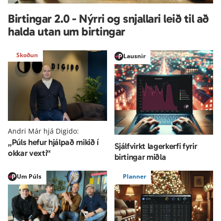
Birtingar 2.0 - Nýrri og snjallari leið til að 
halda utan um birtingar
Skoðun
Lausnir
Andri Már hjá Digido:
„Púls hefur hjálpað mikið í 
Sjálfvirkt lagerkerfi fyrir 
okkar vexti“
birtingar miðla
Um Púls
Planner