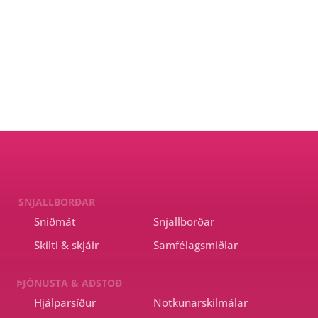
t þar sem 
SNJALLBORÐAR
Sniðmát
Snjallborðar
Skilti & skjáir
Samfélagsmiðlar
ÞJÓNUSTA & AÐSTOÐ
Hjálparsíður
Notkunarskilmálar