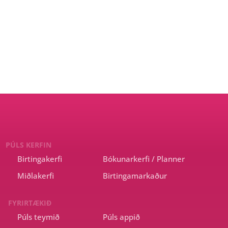
 lágmarki, gott að nota jpg frekar en png þar sem það er hæg
tt betri ef auglýsingin birtist hraðar (smærri skráarstærð).
Fyrri grein
Næsta grein
Mælaborðið
Herferðir
PÚLS KERFIN
Birtingakerfi
Bókunarkerfi / Planner
Miðlakerfi
Birtingamarkaður
FYRIRTÆKIÐ
Púls teymið
Púls appið