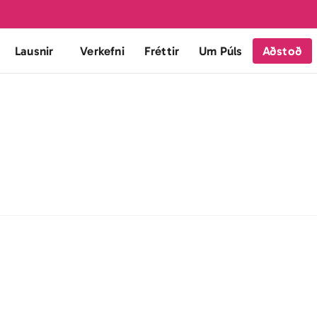
Lausnir
Verkefni
Fréttir
Um Púls
Aðstoð
ra Má
akerfinu er hægt að búa til, birta og halda utan um fjölbreyt
enta fyrir mismunandi miðla og markhópa. 
lýsingu er hægt að smella á 
ný auglýsing
 efst í mælaborði eða f
em má einnig finna hnappinn 
ný auglýsing.