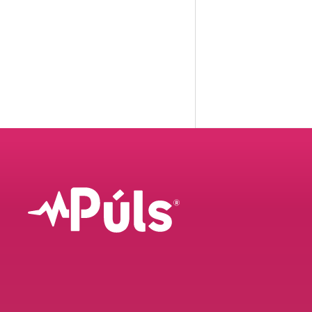
skráarstærðinni í
árangur er yfirlei