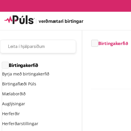
|
verðmætari birtingar
Birtingakerfið
Leita í hjálparsíðum
Birtingakerfið
Byrja með birtingakerfið
Birtingaflæði Púls
Skrifað af
And
Mælaborðið
6/28/24
Auglýsingar
Með Púls auglýsing
auglýsinga sem h
Herferðir
Til að búa til aug
Herferðarstillingar
hliðarstiku þar s