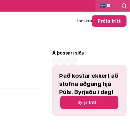
Select Language
IS
Prófa frítt
Innskrá
Á þessari síðu:
Það kostar ekkert að 
stofna aðgang hjá 
Púls. Byrjaðu í dag!
Byrja frítt
tar gerðir 
ara í 
Auglýsingar
 á 