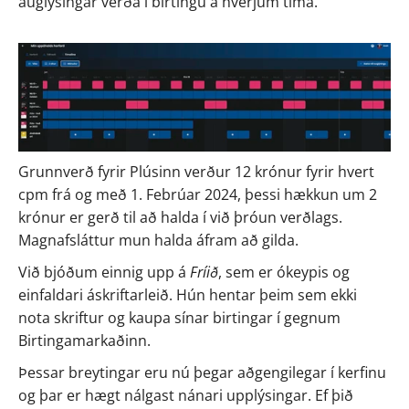
auglýsingar verða í birtingu á hverjum tíma.
Grunnverð fyrir Plúsinn verður 12 krónur fyrir hvert 
cpm frá og með 1. Febrúar 2024, þessi hækkun um 2 
krónur er gerð til að halda í við þróun verðlags. 
Magnafsláttur mun halda áfram að gilda.  
Við bjóðum einnig upp á 
Fríið
, sem er ókeypis og 
einfaldari áskriftarleið. Hún hentar þeim sem ekki 
nota skriftur og kaupa sínar birtingar í gegnum 
Birtingamarkaðinn. 
Þessar breytingar eru nú þegar aðgengilegar í kerfinu 
og þar er hægt nálgast nánari upplýsingar. Ef þið 