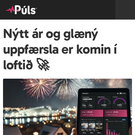
Nýtt ár og glæný 
uppfærsla er komin í 
loftið 🚀