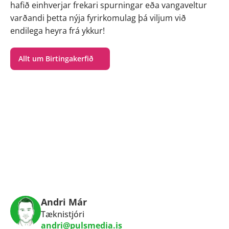
hafið einhverjar frekari spurningar eða vangaveltur 
varðandi þetta nýja fyrirkomulag þá viljum við 
endilega heyra frá ykkur!
Allt um Birtingakerfið
hallo@pulsmedia.is
senda okkur skilaboð í 
forminu hér að neðan
Andri Már
Tæknistjóri
andri@pulsmedia.is