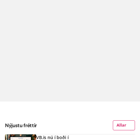
Nýjustu fréttir
Allar
VB.is nú í boði í 