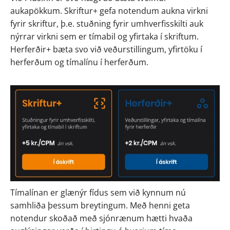
aukapökkum. Skriftur+ gefa notendum aukna virkni 
fyrir skriftur, þ.e. stuðning fyrir umhverfisskilti auk 
nýrrar virkni sem er tímabil og yfirtaka í skriftum. 
Herferðir+ bæta svo við veðurstillingum, yfirtöku í 
herferðum og tímalínu í herferðum.
Tímalínan er glænýr fídus sem við kynnum nú 
samhliða þessum breytingum. Með henni geta 
notendur skoðað með sjónrænum hætti hvaða 