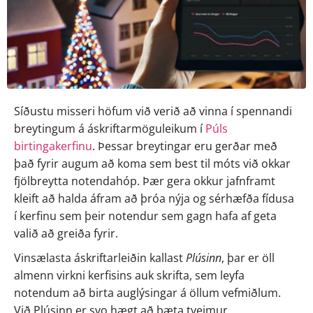
Síðustu misseri höfum við verið að vinna í spennandi 
breytingum á áskriftarmöguleikum í 
Púls 
birtingakerfinu
. Þessar breytingar eru gerðar með 
það fyrir augum að koma sem best til móts við okkar 
fjölbreytta notendahóp. Þær gera okkur jafnframt 
kleift að halda áfram að þróa nýja og sérhæfða fídusa 
í kerfinu sem þeir notendur sem gagn hafa af geta 
valið að greiða fyrir. 
Vinsælasta áskriftarleiðin kallast 
Plúsinn
, þar er öll 
almenn virkni kerfisins auk skrifta, sem leyfa 
notendum að birta auglýsingar á öllum vefmiðlum. 
Við Plúsinn er svo hægt að bæta tveimur 