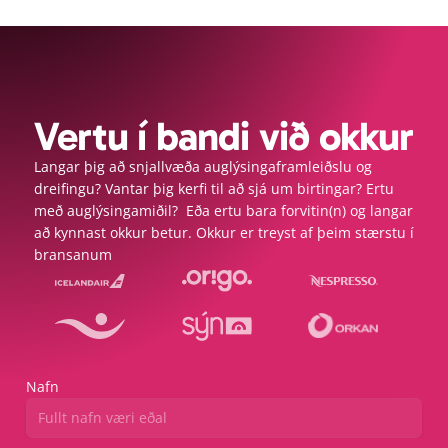
Vertu í bandi við okkur
Langar þig að snjallvæða auglýsingaframleiðslu og 
dreifingu? Vantar þig kerfi til að sjá um birtingar? Ertu 
með auglýsingamiðil?  Eða ertu bara forvitin(n) og langar 
að kynnast okkur betur. Okkur er treyst af þeim stærstu í 
bransanum
Nafn