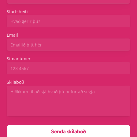
Starfsheiti
Email
Símanúmer
Skilaboð
Senda skilaboð