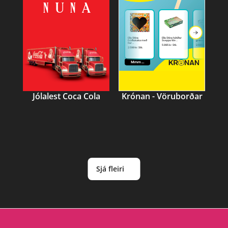
Jólalest Coca Cola
Krónan - Vöruborðar
Sjá fleiri