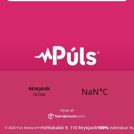
Styrkt af:
Höfðabakki 9, 110 Reykjavík
100%
 íslenskur 
©
2026
Púls Media ehf
.