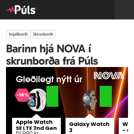
Snjallborði
Skrunborði
Barinn hjá NOVA í 
skrunborða frá Púls