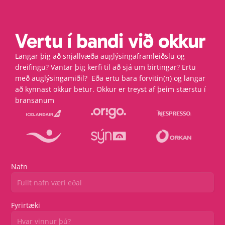
Vertu í bandi við okkur
Langar þig að snjallvæða auglýsingaframleiðslu og 
dreifingu? Vantar þig kerfi til að sjá um birtingar? Ertu 
með auglýsingamiðil?  Eða ertu bara forvitin(n) og langar 
að kynnast okkur betur. Okkur er treyst af þeim stærstu í 
bransanum
Nafn
Fyrirtæki