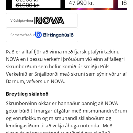
Viðskiptavinur:
Samstarfsaðili:
Það er alltaf fjör að vinna með fjarskiptafyrirtækinu 
NOVA en í þessu verkefni þróuðum við einn af fallegri 
skrunborðum sem hefur komið úr smiðju Púls.  
Verkefnið er Snjallborði með skruni sem sýnir vörur af 
Barnum, vefverslun NOVA.
Breytileg skilaboð
Skrunborðinn okkar er hannaður þannig að NOVA 
getur búið til margar útgáfur með mismunandi vörum 
og vöruflokkum og mismunandi skilaboðum og 
lendingasíðum til að vekja áhuga notenda.  Með 