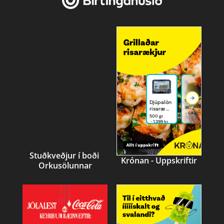
Stuðkveðjur í boði 
Krónan - Uppskriftir
Orkusölunnar