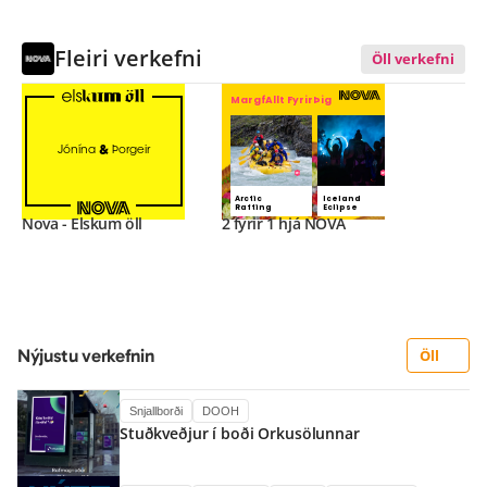
Fleiri verkefni
Öll verkefni
Nova - Elskum öll
2 fyrir 1 hjá NOVA
Nýjustu verkefnin
Öll
Snjallborði
DOOH
Stuðkveðjur í boði Orkusölunnar