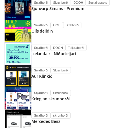
Snjallborði
Skrunborði
DOOH
Social-assets
Sjónvarp Símans - Premium
Snjallborði
OOH
Stakborði
Olís deildin
Snjallborði
DOOH
Teljaraborði
Icelandair - Niðurteljari
Snjallborði
Skrunborði
Aur Klinkið
Snjallborði
Skrunborði
Kringlan skrunborði
Snjallborði
skrunborði
Mercedes Benz