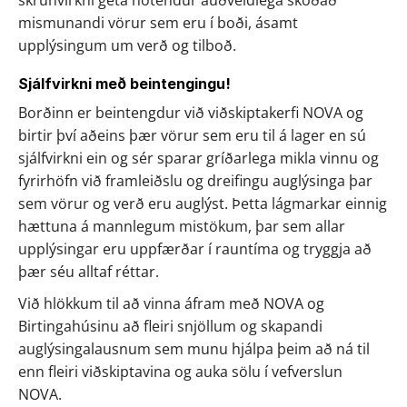
skrunvirkni geta notendur auðveldlega skoðað 
mismunandi vörur sem eru í boði, ásamt 
upplýsingum um verð og tilboð.
Sjálfvirkni með beintengingu!
Borðinn er beintengdur við viðskiptakerfi NOVA og 
birtir því aðeins þær vörur sem eru til á lager en sú 
sjálfvirkni ein og sér sparar gríðarlega mikla vinnu og 
fyrirhöfn við framleiðslu og dreifingu auglýsinga þar 
sem vörur og verð eru auglýst. Þetta lágmarkar einnig 
hættuna á mannlegum mistökum, þar sem allar 
upplýsingar eru uppfærðar í rauntíma og tryggja að 
þær séu alltaf réttar.
Við hlökkum til að vinna áfram með NOVA og 
Birtingahúsinu að fleiri snjöllum og skapandi 
auglýsingalausnum sem munu hjálpa þeim að ná til 
enn fleiri viðskiptavina og auka sölu í vefverslun 
NOVA.