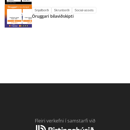
Snjallborði
Skrunborði
Social-assets
Öruggari bílaviðskipti
Fleiri verkefni í samstarfi við