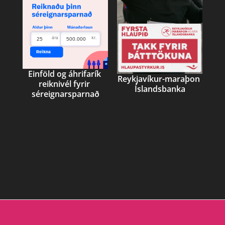
Einföld og áhrifarík 
Reykjavíkur-maraþon 
reiknivél fyrir 
Íslandsbanka
séreignarsparnað