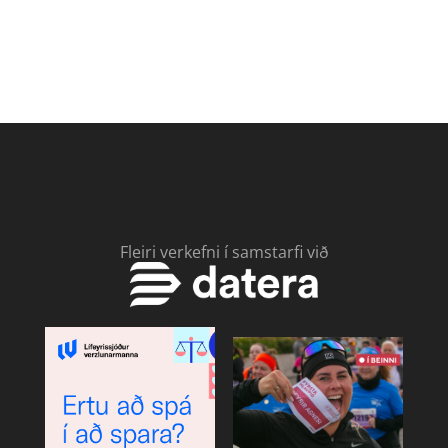
Fleiri verkefni í samstarfi við