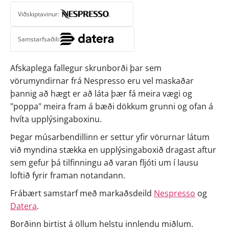
Viðskiptavinur:
Samstarfsaðili:
Afskaplega fallegur skrunborði þar sem 
vörumyndirnar frá Nespresso eru vel maskaðar 
þannig að hægt er að láta þær fá meira vægi og 
"poppa" meira fram á bæði dökkum grunni og ofan á 
hvíta upplýsingaboxinu.
Þegar músarbendillinn er settur yfir vörurnar látum 
við myndina stækka en upplýsingaboxið dragast aftur 
sem gefur þá tilfinningu að varan fljóti um í lausu 
loftið fyrir framan notandann.
Frábært samstarf með markaðsdeild 
Nespresso
 og 
Datera
.
Borðinn birtist á öllum helstu innlendu miðlum.