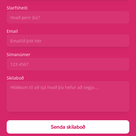
Starfsheiti
Email
Símanúmer
Skilaboð
Senda skilaboð