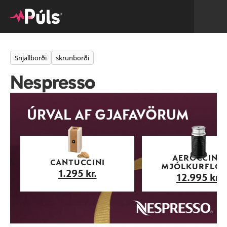
Snjallborði
skrunborði
Nespresso