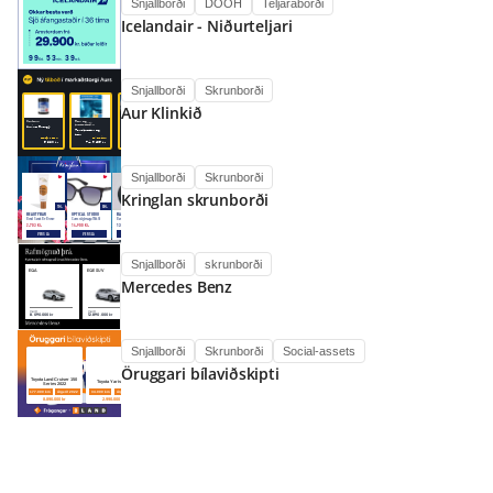
Snjallborði
DOOH
Teljaraborði
Icelandair - Niðurteljari
Snjallborði
Skrunborði
Aur Klinkið
Snjallborði
Skrunborði
Kringlan skrunborði
Snjallborði
skrunborði
Mercedes Benz
Snjallborði
Skrunborði
Social-assets
Öruggari bílaviðskipti