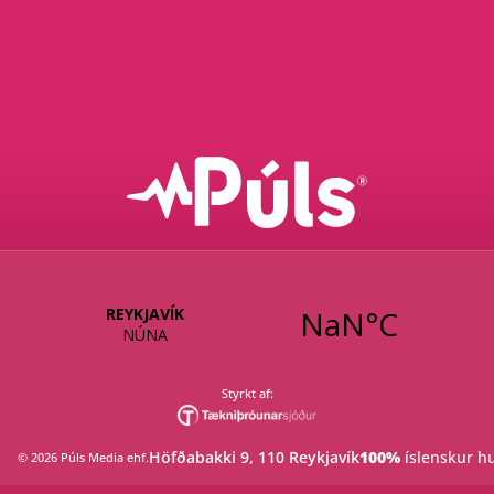
Styrkt af:
Höfðabakki 9, 110 Reykjavík
100%
 íslenskur 
©
2026
Púls Media ehf
.