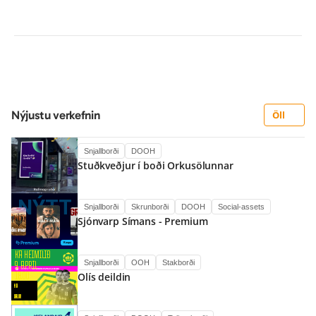
Nýjustu verkefnin
Öll
Snjallborði
DOOH
Stuðkveðjur í boði Orkusölunnar
Snjallborði
Skrunborði
DOOH
Social-assets
Sjónvarp Símans - Premium
Snjallborði
OOH
Stakborði
Olís deildin