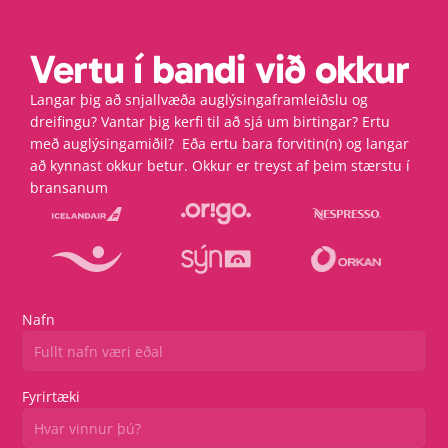
Vertu í bandi við okkur
Langar þig að snjallvæða auglýsingaframleiðslu og 
dreifingu? Vantar þig kerfi til að sjá um birtingar? Ertu 
með auglýsingamiðil?  Eða ertu bara forvitin(n) og langar 
að kynnast okkur betur. Okkur er treyst af þeim stærstu í 
Sjá fleiri
bransanum
Nafn
Fyrirtæki