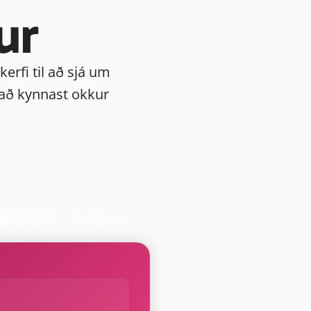
ur
rfi til að sjá um 
 að kynnast okkur 