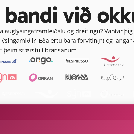
í bandi við okk
 auglýsingaframleiðslu og dreifingu? Vantar þig ke
lýsingamiðil?  Eða ertu bara forvitin(n) og langar
 af þeim stærstu í bransanum