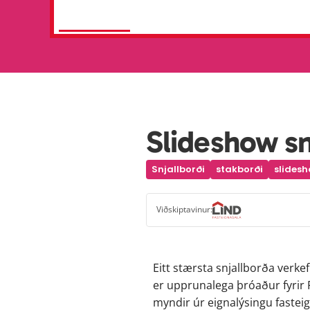
Slideshow snj
Snjallborði
stakborði
slides
Viðskiptavinur:
Eitt stærsta snjallborða verke
er upprunalega þróaður fyrir F
myndir úr eignalýsingu fastei