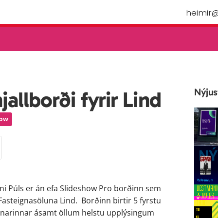
Nýjus
allborði fyrir Lind
how
fni Púls er án efa Slideshow Pro borðinn sem 
asteignasöluna Lind.  Borðinn birtir 5 fyrstu 
gnarinnar ásamt öllum helstu upplýsingum 