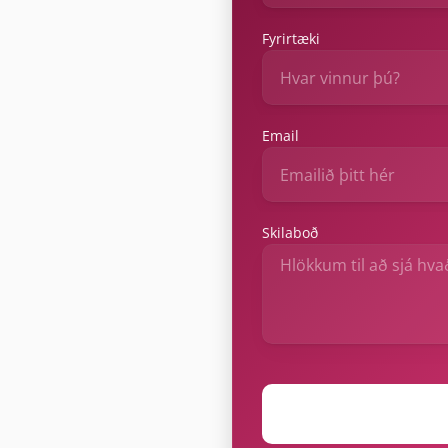
Fyrirtæki
Email
Skilaboð