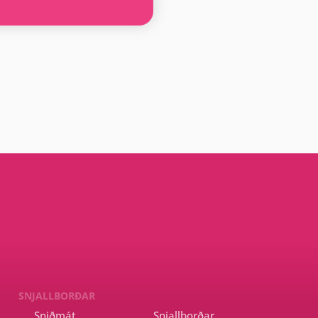
SNJALLBORÐAR
Sniðmát
Snjallborðar