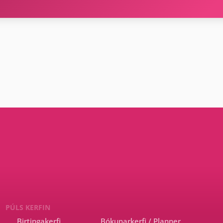
PÚLS KERFIN
Birtingakerfi
Bókunarkerfi / Planner