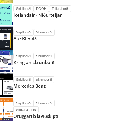
Snjallborði
DOOH
Teljaraborði
Icelandair - Niðurteljari
Snjallborði
Skrunborði
Aur Klinkið
Snjallborði
Skrunborði
Kringlan skrunborði
Snjallborði
skrunborði
Mercedes Benz
Snjallborði
Skrunborði
Social-assets
Öruggari bílaviðskipti