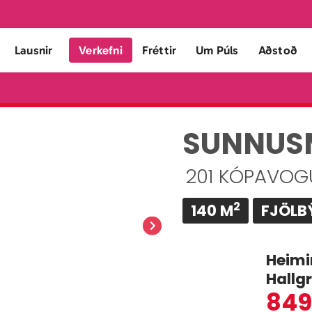
Lausnir
Verkefni
Fréttir
Um Púls
Aðstoð