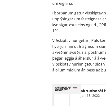
um eignina. 
Í borðanum getur viðskiptavinu
upplýsingar um fasteignasalann
kynnigartexta eins og t.d „OPI
19“
Viðskiptavinur getur í Púls ker
hverju sinni út frá ýmsum síum.
ákveðnin svæði, s.s. póstnúme
þegar leggja á áherslur á ákveð
Viðskiptavinurinn getur síðan s
á öllum miðlum án þess að þur
Skrunborði fy
Jan 15, 2022