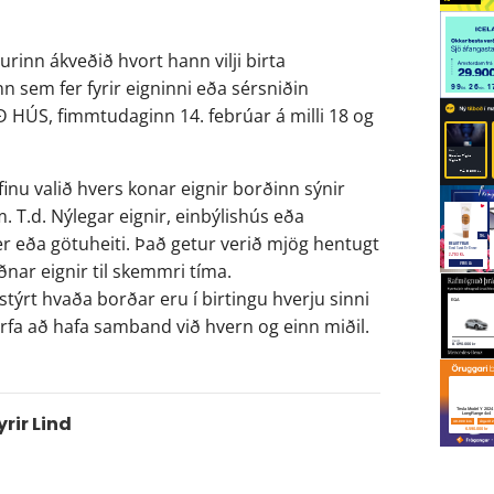
rinn ákveðið hvort hann vilji birta 
 sem fer fyrir eigninni eða sérsniðin 
Ð HÚS, fimmtudaginn 14. febrúar á milli 18 og 
finu valið hvers konar eignir borðinn sýnir 
 T.d. Nýlegar eignir, einbýlishús eða 
r eða götuheiti. Það getur verið mjög hentugt 
nar eignir til skemmri tíma.  
týrt hvaða borðar eru í birtingu hverju sinni 
fa að hafa samband við hvern og einn miðil.
rir Lind