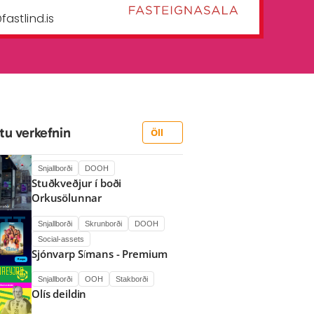
tu verkefnin
Öll
Snjallborði
DOOH
Stuðkveðjur í boði 
Orkusölunnar
Snjallborði
Skrunborði
DOOH
Social-assets
Sjónvarp Símans - Premium
Snjallborði
OOH
Stakborði
Olís deildin