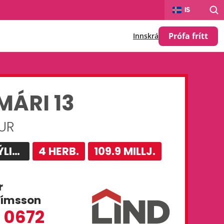
Select Language
IS
Prófa frítt
Innskrá