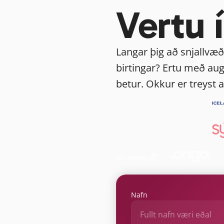
Vertu 
Langar þig að snjallvæða
birtingar? Ertu með aug
betur. Okkur er treyst
Nafn