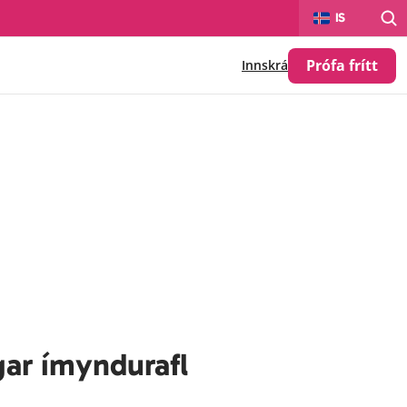
Select Language
IS
Prófa frítt
Innskrá
ar ímyndurafl 