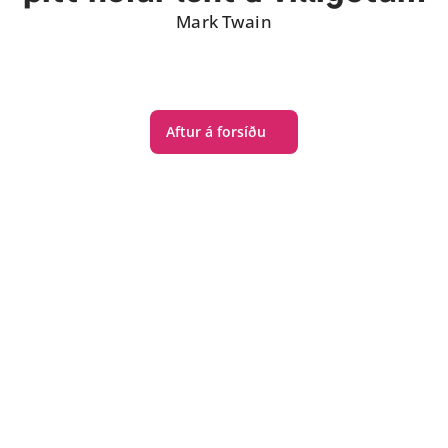
Mark Twain
Aftur á forsíðu