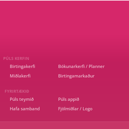
PÚLS KERFIN
Birtingakerfi
Bókunarkerfi / Planner
Miðlakerfi
Birtingamarkaður
FYRIRTÆKIÐ
Púls teymið
Púls appið
Hafa samband
Fjölmiðlar / Logo