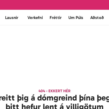
Lausnir
Verkefni
Fréttir
Um Púls
Aðstoð
404 - EKKERT HÉR
reitt þig á dómgreind þína þeg
þitt hefur lent á villigötum