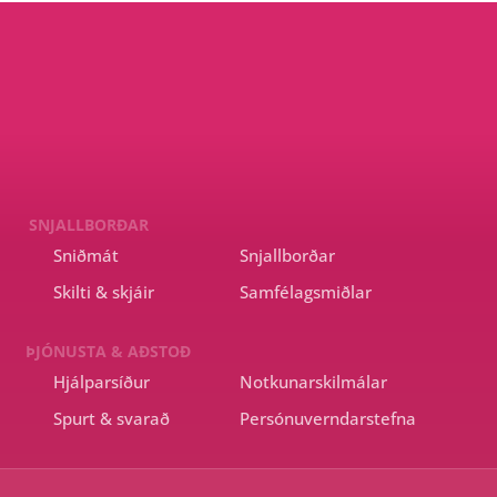
SNJALLBORÐAR
Sniðmát
Snjallborðar
Skilti & skjáir
Samfélagsmiðlar
ÞJÓNUSTA & AÐSTOÐ
Hjálparsíður
Notkunarskilmálar
Spurt & svarað
Persónuverndarstefna