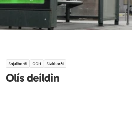
Snjallborði
OOH
Stakborði
Olís deildin