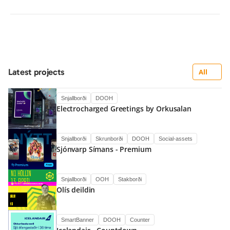
Latest projects
All
Snjallborði
DOOH
Electrocharged Greetings by Orkusalan
Snjallborði
Skrunborði
DOOH
Social-assets
Sjónvarp Símans - Premium
Snjallborði
OOH
Stakborði
Olís deildin
SmartBanner
DOOH
Counter