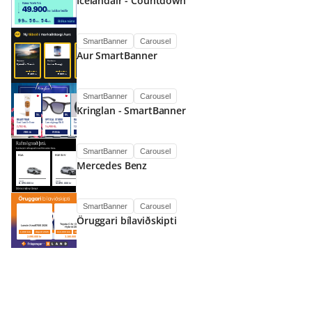
Icelandair - Countdown
SmartBanner
Carousel
Aur SmartBanner
SmartBanner
Carousel
Kringlan - SmartBanner
SmartBanner
Carousel
Mercedes Benz
SmartBanner
Carousel
Öruggari bílaviðskipti