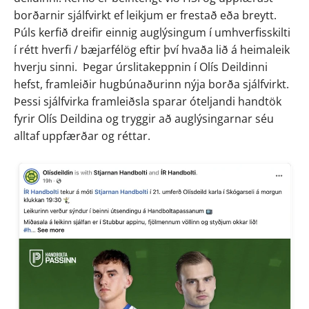
borðarnir sjálfvirkt ef leikjum er frestað eða breytt.  
Púls kerfið dreifir einnig auglýsingum í umhverfisskilti 
í rétt hverfi / bæjarfélög eftir því hvaða lið á heimaleik 
hverju sinni.  Þegar úrslitakeppnin í Olís Deildinni 
hefst, framleiðir hugbúnaðurinn nýja borða sjálfvirkt. 
Þessi sjálfvirka framleiðsla sparar óteljandi handtök 
fyrir Olís Deildina og tryggir að auglýsingarnar séu 
alltaf uppfærðar og réttar.