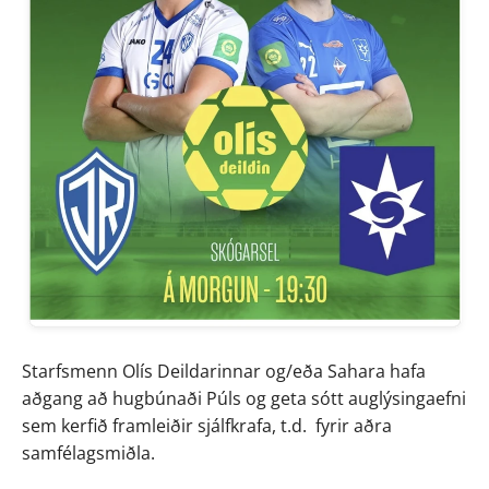
Starfsmenn Olís Deildarinnar og/eða Sahara hafa 
aðgang að hugbúnaði Púls og geta sótt auglýsingaefni 
sem kerfið framleiðir sjálfkrafa, t.d.  fyrir aðra 
samfélagsmiðla. 