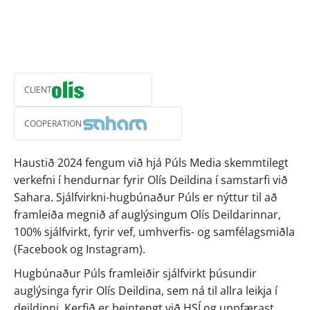
CLIENT
COOPERATION
Haustið 2024 fengum við hjá Púls Media skemmtilegt 
verkefni í hendurnar fyrir Olís Deildina í samstarfi við 
Sahara. Sjálfvirkni-hugbúnaður Púls er nýttur til að 
framleiða megnið af auglýsingum Olís Deildarinnar, 
100% sjálfvirkt, fyrir vef, umhverfis- og samfélagsmiðla 
(Facebook og Instagram).
Hugbúnaður Púls framleiðir sjálfvirkt þúsundir 
auglýsinga fyrir Olís Deildina, sem ná til allra leikja í 
deildinni. Kerfið er beintengt við HSÍ og uppfærast 