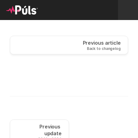
Previous article
Back to changelog
Bug fix
Previous 
Aðrar minniháttar lagfæringar í Planner
update