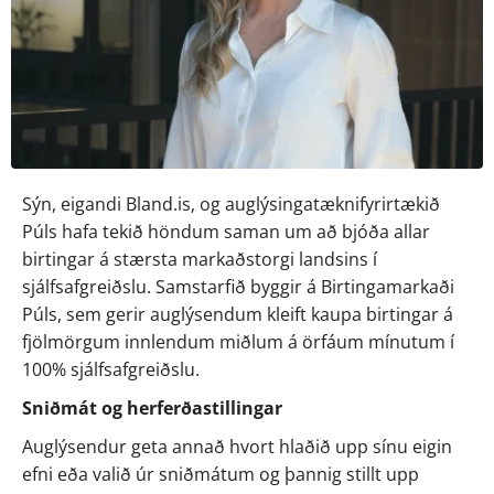
Sýn, eigandi Bland.is, og auglýsingatæknifyrirtækið 
Púls hafa tekið höndum saman um að bjóða allar 
birtingar á stærsta markaðstorgi landsins í 
sjálfsafgreiðslu. Samstarfið byggir á Birtingamarkaði 
Púls, sem gerir auglýsendum kleift kaupa birtingar á 
fjölmörgum innlendum miðlum á örfáum mínutum í 
100% sjálfsafgreiðslu.
Sniðmát og herferðastillingar
Auglýsendur geta annað hvort hlaðið upp sínu eigin 
efni eða valið úr sniðmátum og þannig stillt upp 