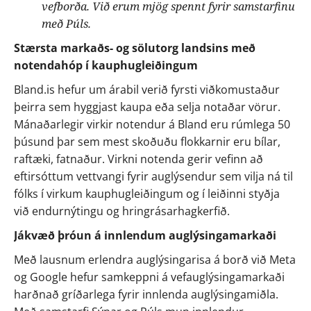
vefborða. Við erum mjög spennt fyrir samstarfinu 
með Púls.
Stærsta markaðs- og sölutorg landsins með 
notendahóp í kauphugleiðingum
Bland.is hefur um árabil verið fyrsti viðkomustaður 
þeirra sem hyggjast kaupa eða selja notaðar vörur. 
Mánaðarlegir virkir notendur á Bland eru rúmlega 50 
þúsund þar sem mest skoðuðu flokkarnir eru bílar, 
raftæki, fatnaður. Virkni notenda gerir vefinn að 
eftirsóttum vettvangi fyrir auglýsendur sem vilja ná til 
fólks í virkum kauphugleiðingum og í leiðinni styðja 
við endurnýtingu og hringrásarhagkerfið.
Jákvæð þróun á innlendum auglýsingamarkaði
Með lausnum erlendra auglýsingarisa á borð við Meta 
og Google hefur samkeppni á vefauglýsingamarkaði 
harðnað gríðarlega fyrir innlenda auglýsingamiðla.  