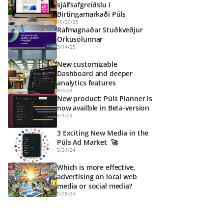
sjálfsafgreiðslu í 
Birtingamarkaði Púls
10/20/25
Rafmagnaðar Stuðkveðjur 
Orkusölunnar
3/14/25
New customizable 
Dashboard and deeper 
analytics features
9/3/24
New product: Púls Planner is 
now availble in Beta-version
6/1/24
3 Exciting New Media in the 
Púls Ad Market  🚀
5/31/24
Which is more effective, 
advertising on local web 
media or social media?
5/28/24