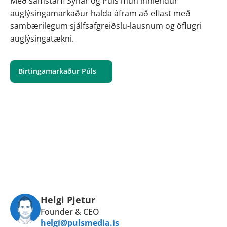
Með samstarfi Sýnar og Púls mun innlendur 
auglýsingamarkaður halda áfram að eflast með 
sambærilegum sjálfsafgreiðslu-lausnum og öflugri 
auglýsingatækni.
Birtingamarkaður Púls
Helgi Pjetur
Founder & CEO
helgi@pulsmedia.is