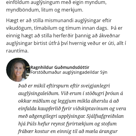
einföldum auglýsingum með eigin myndum, 
myndböndum, litum og merkjum.  
Hægt er að stilla mismunandi auglýsingar eftir 
vikudögum, tímabilum og tímum innan dags.  Þá er 
einnig hægt að stilla herferðir þannig að ákveðnar 
auglýsingar birtist útfrá því hvernig veður er úti, allt í 
rauntíma.
Ragnhildur Guðmundsdóttir
Forstöðumaður auglýsingadeildar Sýn
Það er mikil eftirspurn eftir sveigjanlegri 
auglýsingaleiðum. Við erum í stöðugri þróun á 
okkar miðlum og leggjum mikla áherslu á að 
einfalda kaupferlið fyrir viðskiptavinum og vera 
með aðgengilegri upplýsingar. Sjálfsafgreiðslan 
hjá Púls hefur reynst fyrirtækjum og stofum 
frábær kostur en einnig til að mæla árangur 